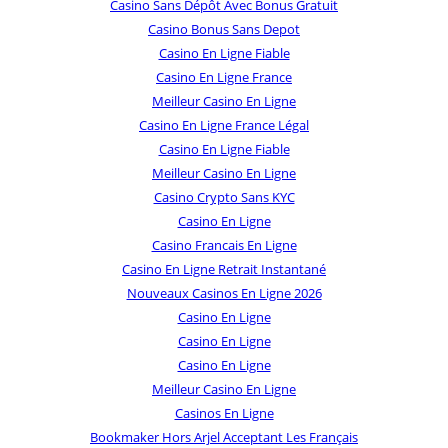
Casino Sans Dépôt Avec Bonus Gratuit
Casino Bonus Sans Depot
Casino En Ligne Fiable
Casino En Ligne France
Meilleur Casino En Ligne
Casino En Ligne France Légal
Casino En Ligne Fiable
Meilleur Casino En Ligne
Casino Crypto Sans KYC
Casino En Ligne
Casino Francais En Ligne
Casino En Ligne Retrait Instantané
Nouveaux Casinos En Ligne 2026
Casino En Ligne
Casino En Ligne
Casino En Ligne
Meilleur Casino En Ligne
Casinos En Ligne
Bookmaker Hors Arjel Acceptant Les Français