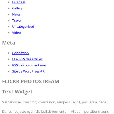
Business
Gallery
News
Travel
Uncategorized
Video
Méta
Connexion
Flux
RSS
des articles
RSS
des commentaires
Site de WordPress-FR
FLICKR PHOTOSTREAM
Text Widget
Suspendisse urna nibh, viverra non, semper suscipit, posuere a, pede.
Donec nec justo eget felis facilisis fermentum. Aliquam porttitor mauris