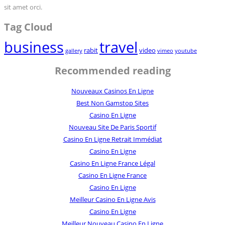
sit amet orci.
Tag Cloud
business
travel
rabit
video
gallery
vimeo
youtube
Recommended reading
Nouveaux Casinos En Ligne
Best Non Gamstop Sites
Casino En Ligne
Nouveau Site De Paris Sportif
Casino En Ligne Retrait Immédiat
Casino En Ligne
Casino En Ligne France Légal
Casino En Ligne France
Casino En Ligne
Meilleur Casino En Ligne Avis
Casino En Ligne
Meilleur Nouveau Casino En Ligne