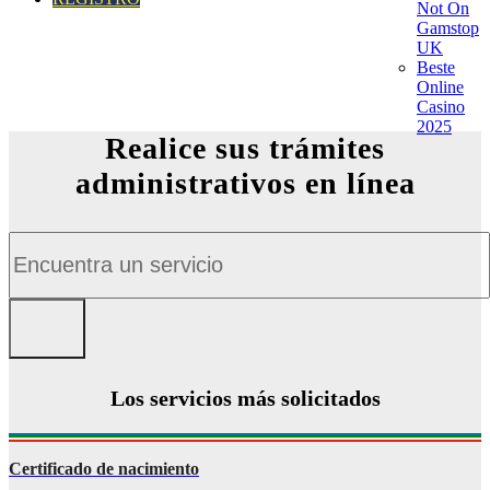
Not On
Gamstop
UK
Beste
Online
Casino
2025
Realice sus trámites
administrativos en línea
Los servicios más solicitados
Certificado de nacimiento