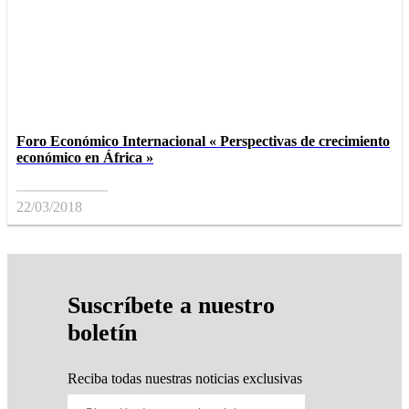
Foro Económico Internacional « Perspectivas de crecimiento
económico en África »
22/03/2018
Suscríbete a nuestro
boletín
Reciba todas nuestras noticias exclusivas