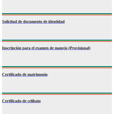
Solicitud de documento de identidad
Inscripción para el examen de manejo (Provisional)
Certificado de matrimonio
Certificado de celibato