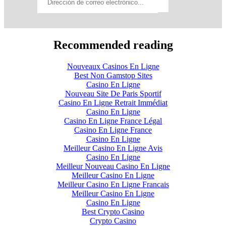
Recommended reading
Nouveaux Casinos En Ligne
Best Non Gamstop Sites
Casino En Ligne
Nouveau Site De Paris Sportif
Casino En Ligne Retrait Immédiat
Casino En Ligne
Casino En Ligne France Légal
Casino En Ligne France
Casino En Ligne
Meilleur Casino En Ligne Avis
Casino En Ligne
Meilleur Nouveau Casino En Ligne
Meilleur Casino En Ligne
Meilleur Casino En Ligne Francais
Meilleur Casino En Ligne
Casino En Ligne
Best Crypto Casino
Crypto Casino